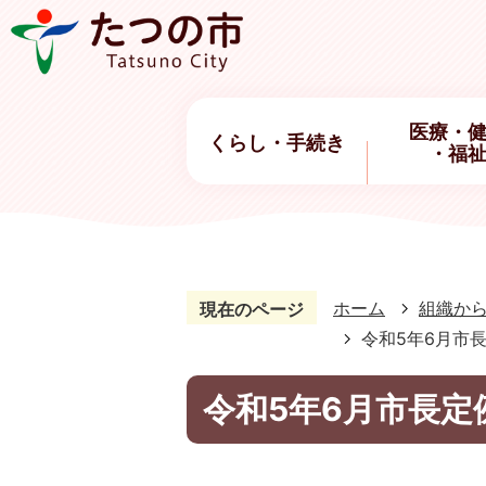
医療・
くらし・手続き
・福
ホーム
組織か
現在のページ
令和5年6月市
令和5年6月市長定