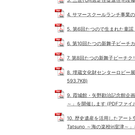
4. サマースクールランチ事業の実施
5. 第6回たつので生まれた童謡 歌
6. 第10回たつの新舞子ビーチカッ
7. 第8回たつの新舞子ビーチクリー
8. 埋蔵文化財センターロビー展
593.7KB)
9. 霞城館・矢野勘治記念館
～」を開催します (PDFファイル: 
10. 歴史遺産を活用したアート空間創造事業
Tatsuno ～海の楽校in室津～」を