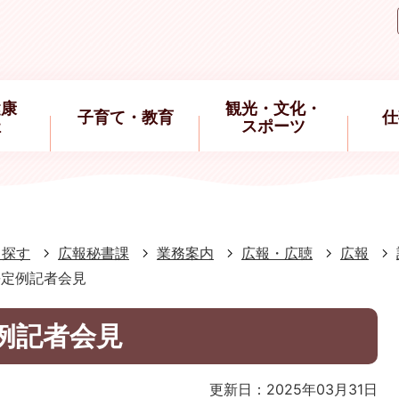
健康
観光・文化・
子育て・教育
仕
祉
スポーツ
ら探す
広報秘書課
業務案内
広報・広聴
広報
長定例記者会見
例記者会見
更新日：2025年03月31日