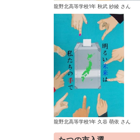
龍野北高等学校1年 秋武 紗綾 さん
龍野北高等学校1年 久谷 萌依 さん
たつの市入選