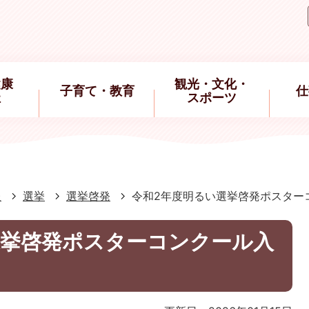
健康
観光・文化・
子育て・教育
仕
祉
スポーツ
報
選挙
選挙啓発
令和2年度明るい選挙啓発ポスター
選挙啓発ポスターコンクール入