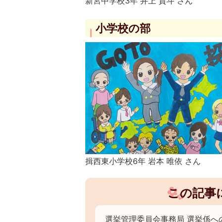
新宮中学校3年 井上 貴斗 さん
小学校の部
揖西東小学校6年 岩本 唯依 さん
この記事
選挙管理委員会事務局 選挙係へ