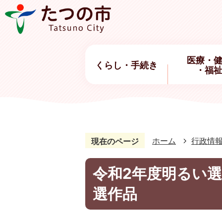
医療・
くらし・手続き
・福
ホーム
行政情
現在のページ
令和2年度明るい
選作品