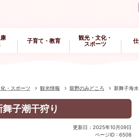
健康
観光・文化・
子育て・教育
仕
祉
スポーツ
文化・スポーツ
観光情報
龍野のみどころ
新舞子海水
新舞子潮干狩り
更新日：2025年10月09日
ページID :
6508