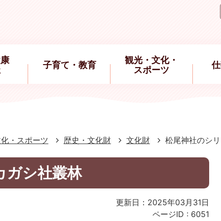
健康
観光・文化・
子育て・教育
仕
祉
スポーツ
文化・スポーツ
歴史・文化財
文化財
松尾神社のシリ
カガシ社叢林
更新日：2025年03月31日
ページID :
6051