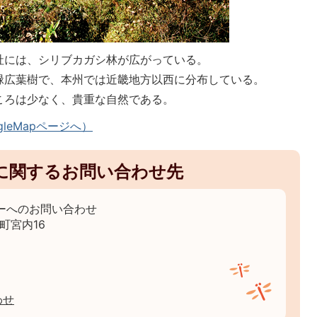
社には、シリブカガシ林が広がっている。
緑広葉樹で、本州では近畿地方以西に分布している。
ころは少なく、貴重な自然である。
leMapページへ）
に関するお問い合わせ先
ーへのお問い合わせ
宮町宮内16
わせ