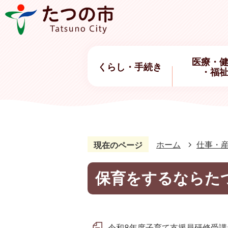
医療・
くらし・手続き
・福
ホーム
仕事・
現在のページ
保育をするならた
令和8年度子育て支援員研修受講