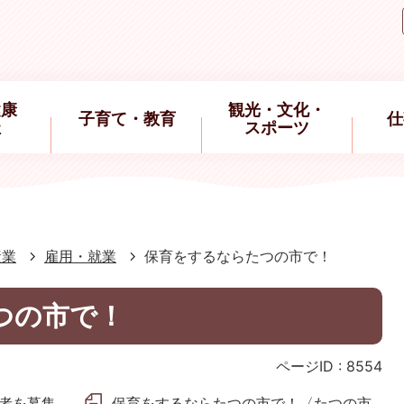
健康
観光・文化・
子育て・教育
仕
祉
スポーツ
産業
雇用・就業
保育をするならたつの市で！
つの市で！
ページID :
8554
者を募集
保育をするならたつの市で！〈たつの市