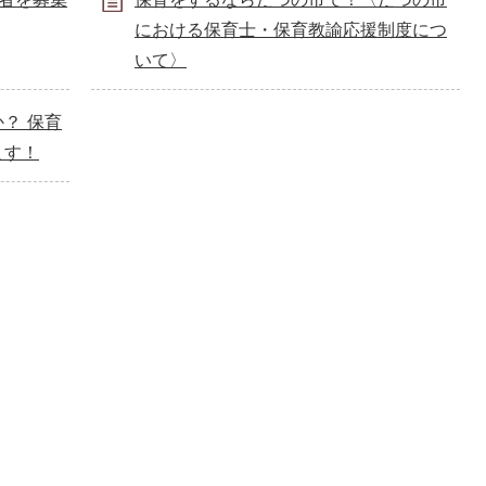
における保育士・保育教諭応援制度につ
いて〉
？ 保育
ます！