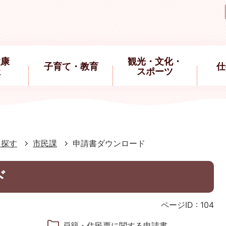
健康
観光・文化・
子育て・教育
仕
祉
スポーツ
ら探す
市民課
申請書ダウンロード
ド
ページID :
104
戸籍・住民票に関する申請書