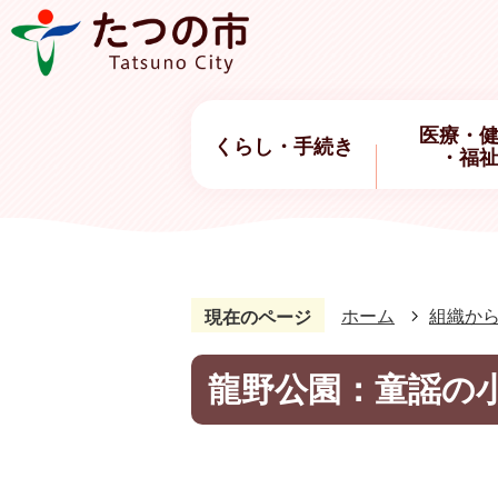
医療・
くらし・手続き
・福
ホーム
組織か
現在のページ
龍野公園：童謡の