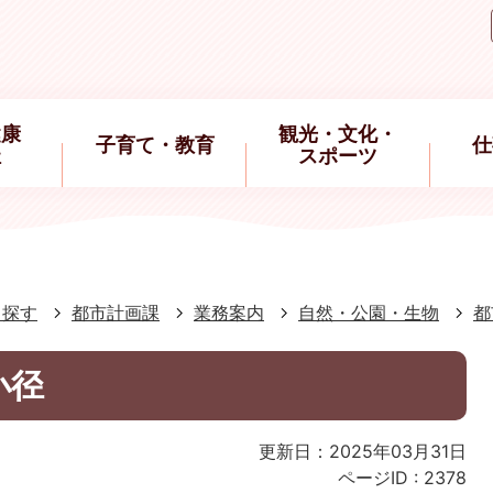
健康
観光・文化・
子育て・教育
仕
祉
スポーツ
ら探す
都市計画課
業務案内
自然・公園・生物
都
小径
更新日：2025年03月31日
ページID :
2378