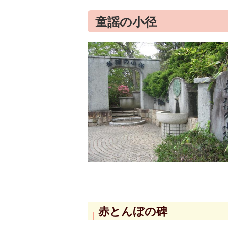
童謡の小径
赤とんぼの碑