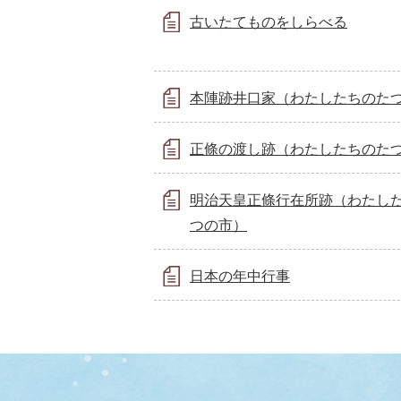
古いたてものをしらべる
本陣跡井口家（わたしたちのた
正條の渡し跡（わたしたちのた
明治天皇正條行在所跡（わたし
つの市）
日本の年中行事