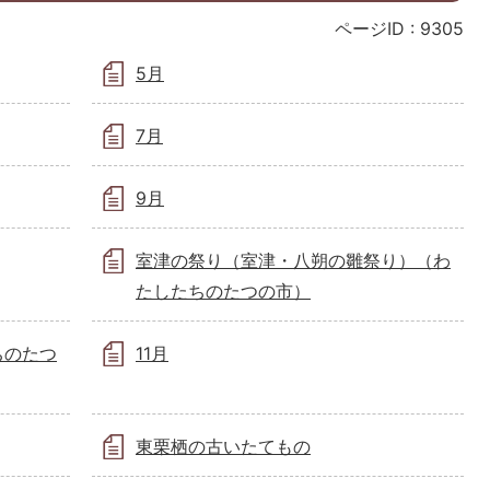
ページID :
9305
5月
7月
9月
室津の祭り（室津・八朔の雛祭り）（わ
たしたちのたつの市）
ちのたつ
11月
東栗栖の古いたてもの