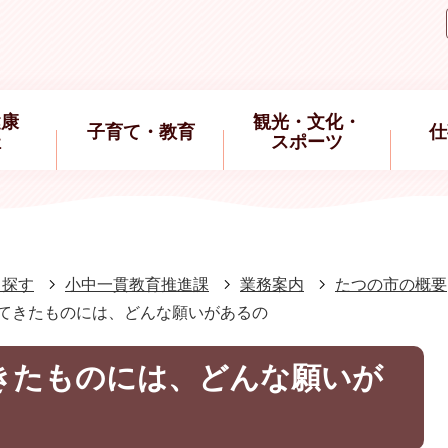
健康
観光・文化・
子育て・教育
仕
祉
スポーツ
ら探す
小中一貫教育推進課
業務案内
たつの市の概要
がれてきたものには、どんな願いがあるの
てきたものには、どんな願いが