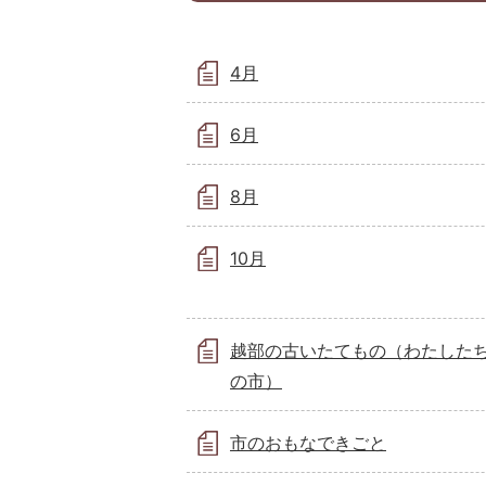
4月
6月
8月
10月
越部の古いたてもの（わたした
の市）
市のおもなできごと