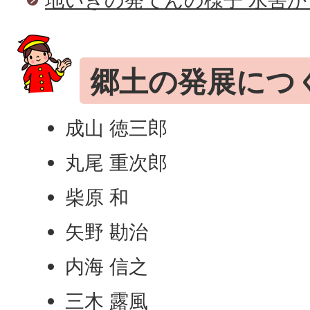
郷土の発展につ
成山 徳三郎
丸尾 重次郎
柴原 和
矢野 勘治
内海 信之
三木 露風