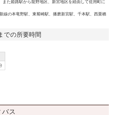
り、また姫路駅から龍野地区、新宮地区を経由して佐用町に
姫新線の本竜野駅、東觜崎駅、播磨新宮駅、千本駅、西栗栖
までの所要時間
分
ィバス