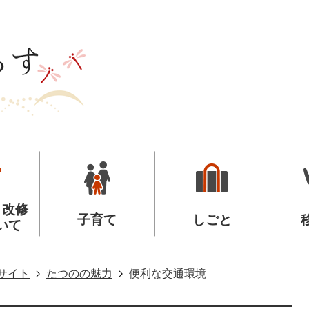
・改修
子育て
しごと
いて
サイト
たつのの魅力
便利な交通環境