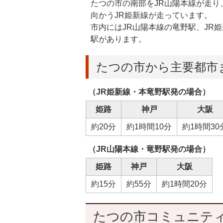
たつの市の南部をJR山陽本線が走
向かうJR姫新線が走っています。
市内にはJR山陽本線の竜野駅、JR
駅があります。
たつの市から主要都市
（JR姫新線・本竜野駅発の場合）
姫路
神戸
大阪
約20分
約1時間10分
約1時間30
（JR山陽本線・竜野駅発の場合）
姫路
神戸
大阪
約15分
約55分
約1時間20分
たつの市コミュニテ