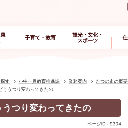
健康
観光・文化・
子育て・教育
仕
祉
スポーツ
ら探す
小中一貫教育推進課
業務案内
たつの市の概要
、どううつり変わってきたの
どううつり変わってきたの
ページID :
9304