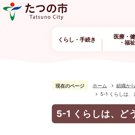
医療・
くらし・手続き
・福
ホーム
組織か
現在のページ
5-1 くらしは
5-1 くらしは、