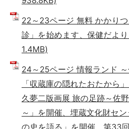
938.8KB)
22～23ページ 無料 かか
診」を始めます、保健だより (
1.4MB)
24～25ページ 情報ランド 
「収蔵庫の隠れたおたから」
久夢二版画展 旅の足跡～佐
～」を開催、埋蔵文化財セン
の史を語る」を開催、第33