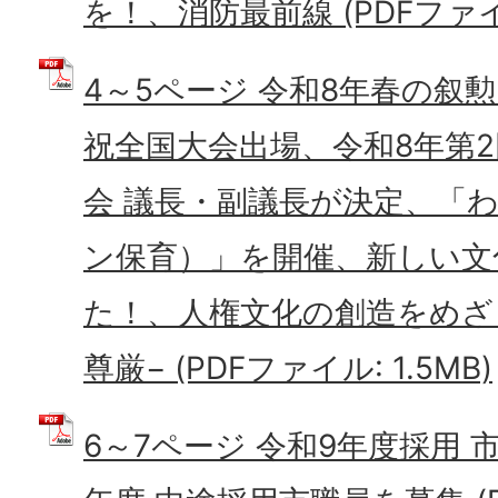
を！、消防最前線 (PDFファイル
4～5ページ 令和8年春の叙勲
祝全国大会出場、令和8年第
会 議長・副議長が決定、「
ン保育）」を開催、新しい文
た！、人権文化の創造をめざ
尊厳− (PDFファイル: 1.5MB)
6～7ページ 令和9年度採用 