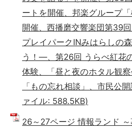
ートを開催、邦楽グループ「
開催、西播磨交響楽団第39
プレイパークINみはらしの
う！―、第26回 うらべ紅花
体験、「昼と夜のホタル観察
「もの忘れ相談」、市民公開講座
ァイル: 588.5KB)
26～27ページ 情報ランド 