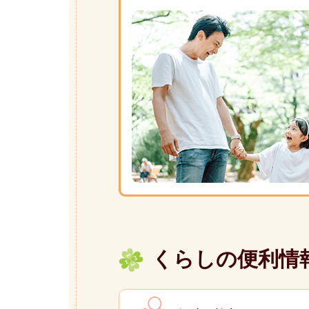
た
つ
の
こ
ど
も・
子
育
て・
若
者
応
援
サ
イ
ト
くらしの便利情