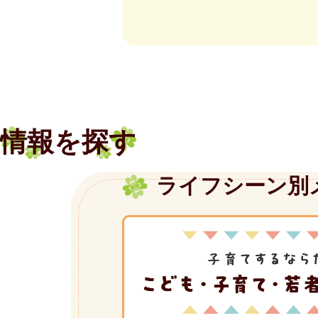
2026年08月04日
龍野歴史文化
2026年08月04日
住民情報系パ
2026年08月04日
LGWAN接続
情報を探す
2026年08月04日
住民拠点SS（
ライフシーン別
子
2026年08月04日
生活用道路に
育
て
す
る
な
ら