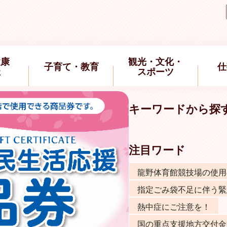
健康
観光・文化・
子育て・教育
仕
祉
スポーツ
キーワードから探
注目ワード
龍野体育館競技場の使用
指定ごみ袋不足に伴う緊
熱中症にご注意を！
国の重点支援地方交付金