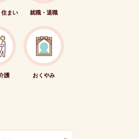
・住まい
就職・退職
介護
おくやみ