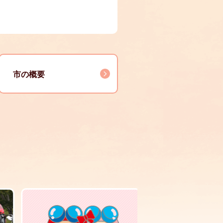
市の概要
5
1
枚
枚