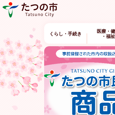
医療・
くらし・手続き
・福
2
枚
目
の
ス
ラ
イ
ド