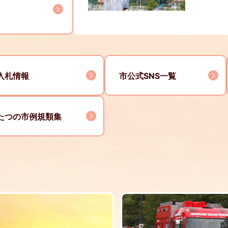
入札情報
市公式SNS一覧
たつの市例規類集
4
枚