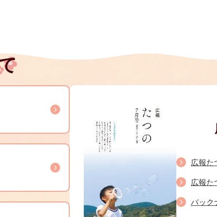
て
広報たつ
広報たつ
バック