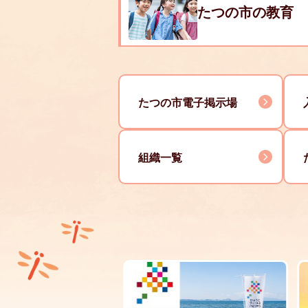
たつの市の教育
たつの市電子掲示場
組織一覧
2
3
枚
枚