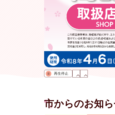
再生停止
前
次
の
の
ス
ス
ラ
ラ
イ
イ
ド
ド
市からのお知ら
を
を
表
表
示
示